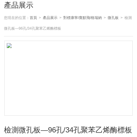
產品展示
您現在的位置：
首頁
>
產品展示
>
對標康寧/賽默飛/格瑞納
>
微孔板
> 檢測
微孔板—96孔/34孔聚苯乙烯酶標板
檢測微孔板—96孔/34孔聚苯乙烯酶標板