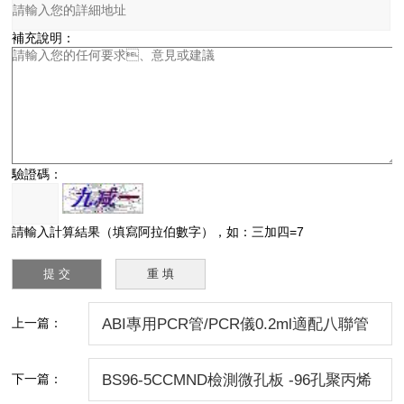
補充說明：
驗證碼：
請輸入計算結果（填寫阿拉伯數字），如：三加四=7
上一篇：
ABI專用PCR管/PCR儀0.2ml適配八聯管
蓋
下一篇：
BS96-5CCMND檢測微孔板 -96孔聚丙烯