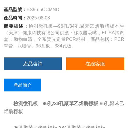
產品型號：
BS96-5CCMND
產品時間：
2025-08-08
簡要描述：
檢測微孔板—96孔/34孔聚苯乙烯酶標板本生
（天津）健康科技有限公司供應：移液器吸嘴，ELISA試劑
盒，動物血清，全系熒光定量PCR耗材，產品包括：PCR
單管、八聯管、96孔板、384孔板。
產品咨詢
在線客服
產品簡介
檢測微孔板—96孔/34孔聚苯乙烯酶標板
96孔聚苯乙
烯酶標板
96孔聚苯乙烯酶標板 384孔聚苯乙烯酶標板