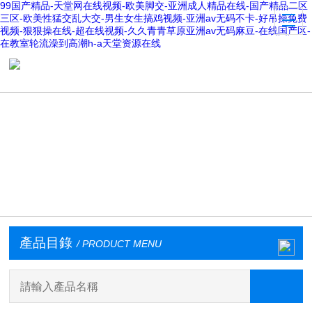
99国产精品-天堂网在线视频-欧美脚交-亚洲成人精品在线-国产精品二区
三区-欧美性猛交乱大交-男生女生搞鸡视频-亚洲av无码不卡-好吊操免费
视频-狠狠操在线-超在线视频-久久青青草原亚洲av无码麻豆-在线国产区-
在教室轮流澡到高潮h-a天堂资源在线
產品目錄
/ PRODUCT MENU